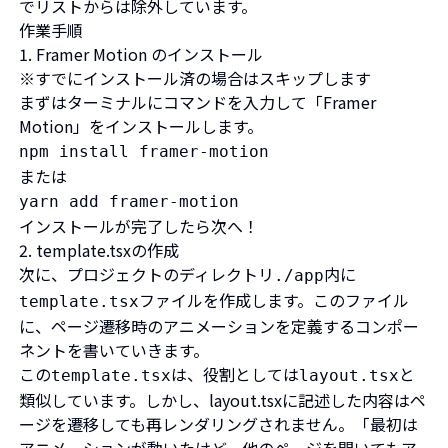
でリストからは除外しています。
作業手順
1. Framer Motion のインストール
※すでにインストール済の場合はスキップします
まずはターミナルにコマンドを入力して「Framer
Motion」をインストールします。
npm install framer-motion
または
yarn add framer-motion
インストールが完了したら次へ！
2. template.tsxの作成
次に、プロジェクトのディレクトリ
内に
./app
ファイルを作成します。このファイル
template.tsx
に、ページ遷移時のアニメーションを定義するコンポー
ネントを書いていきます。
この
は、役割としては
と
template.tsx
layout.tsx
類似しています。しかし、layout.tsxに記述した内容はペ
ージを遷移しても再レンダリングされません。「最初は
アニメーションが動いたけど、他のページを開いてもア