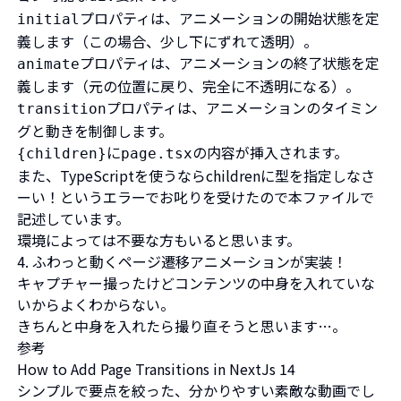
プロパティは、アニメーションの開始状態を定
initial
義します（この場合、少し下にずれて透明）。
プロパティは、アニメーションの終了状態を定
animate
義します（元の位置に戻り、完全に不透明になる）。
プロパティは、アニメーションのタイミン
transition
グと動きを制御します。
に
の内容が挿入されます。
{children}
page.tsx
また、TypeScriptを使うならchildrenに型を指定しなさ
ーい！というエラーでお叱りを受けたので本ファイルで
記述しています。
環境によっては不要な方もいると思います。
4. ふわっと動くページ遷移アニメーションが実装！
キャプチャー撮ったけどコンテンツの中身を入れていな
いからよくわからない。
きちんと中身を入れたら撮り直そうと思います…。
参考
How to Add Page Transitions in NextJs 14
シンプルで要点を絞った、分かりやすい素敵な動画でし