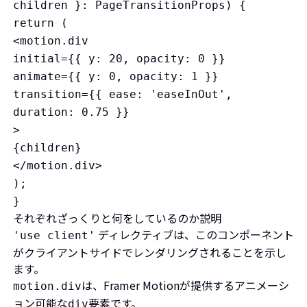
children }: PageTransitionProps) {
return (
<motion.div
initial={{ y: 20, opacity: 0 }}
animate={{ y: 0, opacity: 1 }}
transition={{ ease: 'easeInOut',
duration: 0.75 }}
>
{children}
</motion.div>
);
}
それぞれざっくりと何をしているのか説明
ディレクティブは、このコンポーネント
'use client'
がクライアントサイドでレンダリングされることを示し
ます。
は、Framer Motionが提供するアニメーシ
motion.div
ョン可能な
要素です。
div